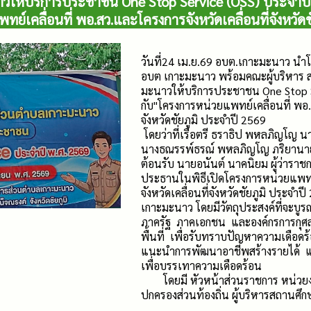
วให้บริการประชาชน One Stop Service (OSS) ประจำปี
ย์เคลื่อนที่ พอ.สว.และโครงการจังหวัดเคลื่อนที่จังหวัด
วันที่24 เม.ย.69 อบต.เกาะมะนาว นำ
อบต เกาะมะนาว พร้อมคณะผู้บริหาร ส
มะนาวให้บริการประชาชน One Stop S
กับ"โครงการหน่วยแพทย์เคลื่อนที่ พอ.
จังหวัดชัยภูมิ ประจำปี 2569
โดยว่าที่เรือตรี ธราธิป พหลภิญโญ 
นางธณรรพ์ธรณ์ พหลภิญโญ ภริยานาย
ต้อนรับ นายอนันต์ นาคนิยม ผู้ว่าราชก
ประธานในพิธีเปิดโครงการหน่วยแพทย์
จังหวัดเคลื่อนที่จังหวัดชัยภูมิ ประจ
เกาะมะนาว โดยมีวัตถุประสงค์ที่จะบูร
ภาครัฐ ภาคเอกชน และองค์กรการกุ
พื้นที่ เพื่อรับทราบปัญหาความเดื
แนะนำการพัฒนาอาชีพสร้างรายได้ 
เพื่อบรรเทาความเดือดร้อน
โดยมี หัวหน้าส่วนราชการ หน่วยงานร
ปกครองส่วนท้องถิ่น ผู้บริหารสถานศึก