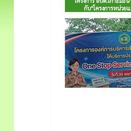
โครงการ อบต.เกาะมะนา
กับ"โครงการหน่วยแพท