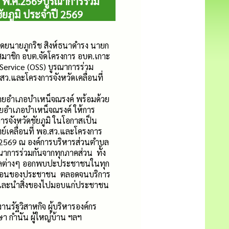
 พ.ศ.2569บูรณาการร่วม
ชัยภูมิ ประจำปี 2569
โดยนายภูกริช สิงห์ธนาดำรง นายก
มาชิก อบต.จัดโครงการ อบต.เกาะ
ervice (OSS) บูรณาการร่วม
สว.และโครงการจังหวัดเคลื่อนที่
นายอำเภอบำเหน็จณรงค์ พร้อมด้วย
อำเภอบำเหน็จณรงค์ ให้การ
ารจังหวัดชัยภูมิ ในโอกาสเป็น
เคลื่อนที่ พอ.สว.และโครงการ
ำปี 2569 ณ องค์การบริหารส่วนตำบล
ณาการร่วมกันจากทุกภาคส่วน ทั้ง
ศลต่างๆ ออกพบปะประชาชนในทุก
อดร้อนของประชาชน ตลอดจนบริการ
และนำสิ่งของไปมอบแก่ประชาชน
ัฐวิสาหกิจ ผู้บริหารองค์กร
ษา กำนัน ผู้ใหญ่บ้าน ฯลฯ